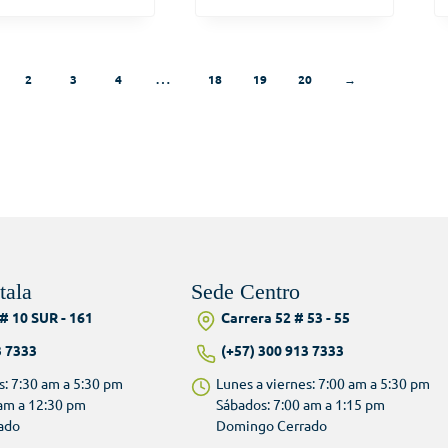
…
2
3
4
18
19
20
→
tala
Sede Centro
# 10 SUR - 161
Carrera 52 # 53 - 55
3 7333
(+57) 300 913 7333
s: 7:30 am a 5:30 pm
Lunes a viernes: 7:00 am a 5:30 pm
 am a 12:30 pm
Sábados: 7:00 am a 1:15 pm
ado
Domingo Cerrado