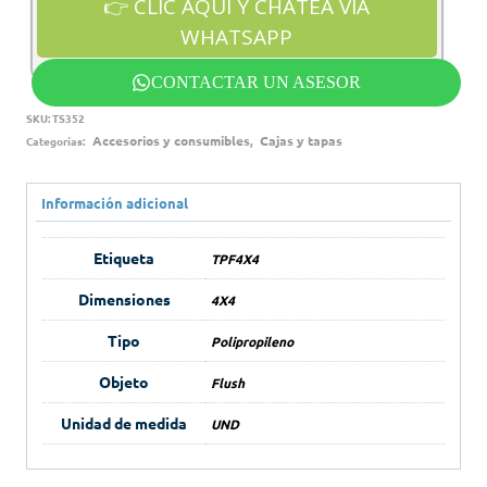
CONTACTAR UN ASESOR
SKU:
TS352
Accesorios y consumibles
Cajas y tapas
Categorías:
,
Información adicional
Etiqueta
TPF4X4
Dimensiones
4X4
Tipo
Polipropileno
Objeto
Flush
Unidad de medida
UND