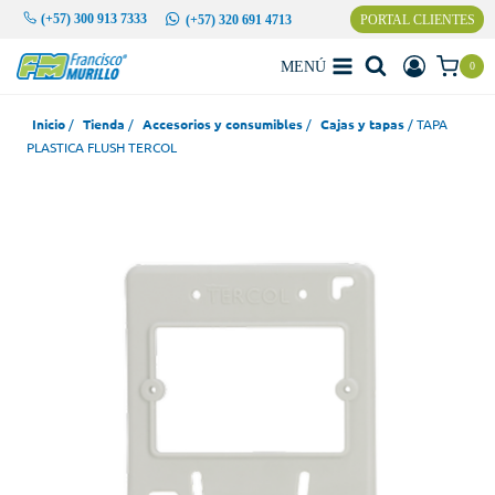
Saltar
(+57) 300 913 7333
PORTAL CLIENTES
(+57) 320 691 4713
al
contenido
MENÚ
0
Inicio
/
Tienda
/
Accesorios y consumibles
/
Cajas y tapas
/
TAPA
PLASTICA FLUSH TERCOL