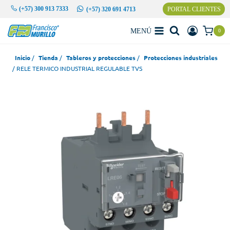
Saltar
(+57) 300 913 7333
PORTAL CLIENTES
(+57) 320 691 4713
al
contenido
MENÚ
0
Inicio
/
Tienda
/
Tableros y protecciones
/
Protecciones industriales
/
RELE TERMICO INDUSTRIAL REGULABLE TVS