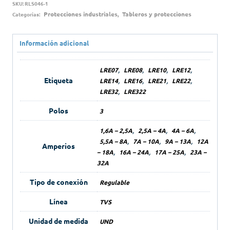
SKU:
RLS046-1
Protecciones industriales
Tableros y protecciones
Categorías:
,
Información adicional
,
,
,
,
LRE07
LRE08
LRE10
LRE12
Etiqueta
,
,
,
,
LRE14
LRE16
LRE21
LRE22
,
LRE32
LRE322
Polos
3
,
,
,
1,6A – 2,5A
2,5A – 4A
4A – 6A
,
,
,
5,5A – 8A
7A – 10A
9A – 13A
12A
Amperios
,
,
,
– 18A
16A – 24A
17A – 25A
23A –
32A
Tipo de conexión
Regulable
Línea
TVS
Unidad de medida
UND