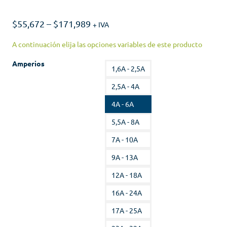
$
55,672
–
$
171,989
+ IVA
Amperios
1,6A - 2,5A
2,5A - 4A
4A - 6A
5,5A - 8A
7A - 10A
9A - 13A
12A - 18A
16A - 24A
17A - 25A