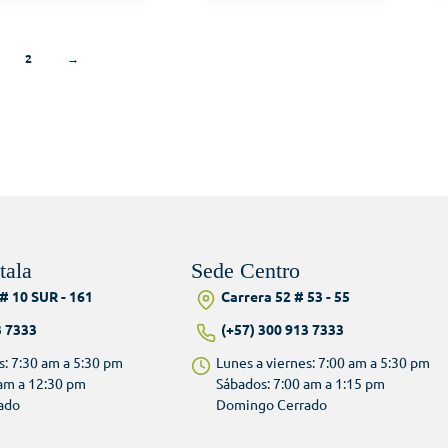
2
→
tala
Sede Centro
# 10 SUR - 161
Carrera 52 # 53 - 55
3 7333
(+57) 300 913 7333
s: 7:30 am a 5:30 pm
Lunes a viernes: 7:00 am a 5:30 pm
 am a 12:30 pm
Sábados: 7:00 am a 1:15 pm
ado
Domingo Cerrado